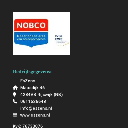
Bedrijfsgegevens:
EsZens
Maasdijk 46
4284VB Rijswijk (NB)
0611626648
info@eszens.nl
www.eszens.nl
KvK: 76733076