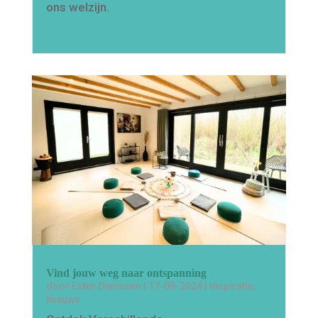
ons welzijn.
lees meer…
Vind jouw weg naar ontspanning
door
Ester Dielissen
|
17-09-2024
|
Inspiratie
,
Nieuws