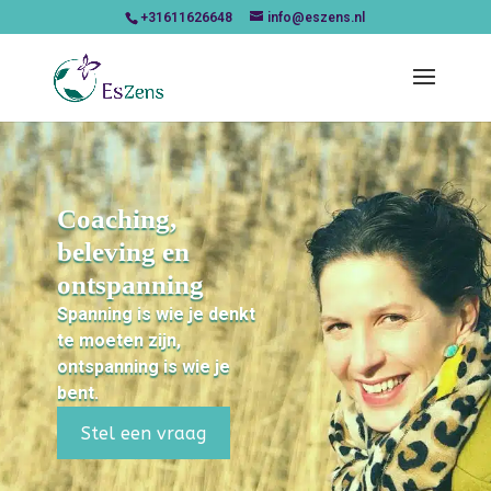
+31611626648
info@eszens.nl
Coaching,
beleving en
ontspanning
Spanning is wie je denkt
te moeten zijn,
ontspanning is wie je
bent.
Stel een vraag