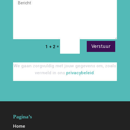
Verstuur
=
1 + 2
We gaan zorgvuldig met jouw gegevens om, zoals
vermeld in ons
privacybeleid
.
Pagina’s
Home