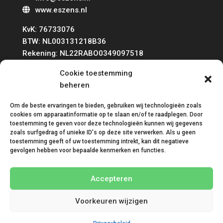
www.eszens.nl
KvK: 76733076
BTW: NL003131218B36
Rekening: NL22RABO0349097518
Cookie toestemming
beheren
Om de beste ervaringen te bieden, gebruiken wij technologieën zoals
cookies om apparaatinformatie op te slaan en/of te raadplegen. Door
toestemming te geven voor deze technologieën kunnen wij gegevens
zoals surfgedrag of unieke ID's op deze site verwerken. Als u geen
toestemming geeft of uw toestemming intrekt, kan dit negatieve
gevolgen hebben voor bepaalde kenmerken en functies.
Algemene voorwaarden
Disclaimer
Privacybeleid
Cookies
Accepteren
Voorkeuren wijzigen
© 2026 Deze website draait op het